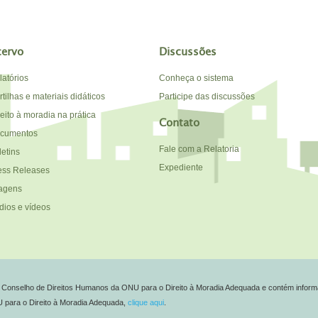
cervo
Discussões
latórios
Conheça o sistema
tilhas e materiais didáticos
Participe das discussões
reito à moradia na prática
Contato
cumentos
Fale com a Relatoria
letins
Expediente
ess Releases
agens
dios e vídeos
do Conselho de Direitos Humanos da ONU para o Direito à Moradia Adequada e contém inform
NU para o Direito à Moradia Adequada,
clique aqui
.