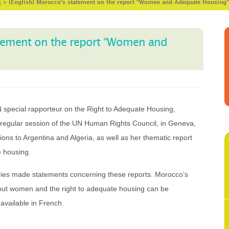
s
>
(English) Morocco’s statement on the report “Women and Adequate Housing”
atement on the report “Women and
 special rapporteur on the Right to Adequate Housing,
 regular session of the UN Human Rights Council, in Geneva,
ons to Argentina and Algeria, as well as her thematic report
e housing.
ntries made statements concerning these reports. Morocco’s
out women and the right to adequate housing can be
available in French.