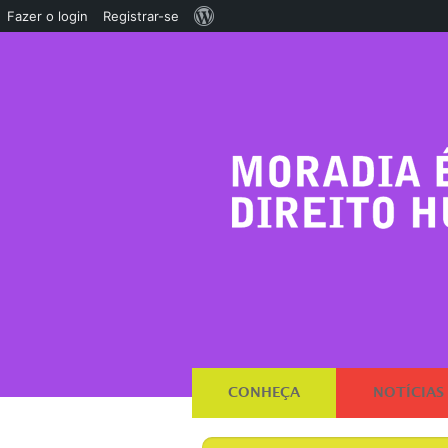
Sobre
Fazer o login
Registrar-se
o
WordPress
CONHEÇA
NOTÍCIAS