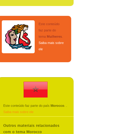
Este conteúdo
faz parte do
tema
.
Mulheres
Saiba mais sobre
ele
.
Este conteúdo faz parte do país
Morocco
.
.
Saiba mais sobre ele
Outros materiais relacionados
com o tema
Morocco