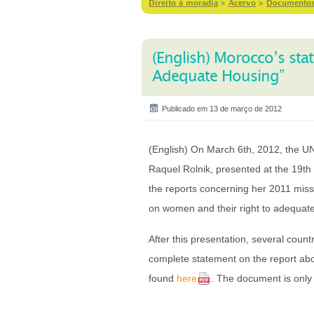
Direito à moradia
>
Acervo
>
Documento
(English) Morocco’s st
Adequate Housing”
Publicado em 13 de março de 2012
(English) On March 6th, 2012, the UN
Raquel Rolnik, presented at the 19th
the reports concerning her 2011 missi
on women and their right to adequat
After this presentation, several cou
complete statement on the report ab
found
here
. The document is only 