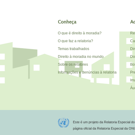
Conheça
A
O que é direito à moradia?
Re
O que faz a relatoria?
Car
Temas trabalhados
Di
Direito à moradia no mundo
Do
Sobre os relatores
Bo
Informações e denúncias à relatoria
Pr
Im
Áu
Este é um projeto da Relatoria Especial 
página oficial da Relatoria Especial da O