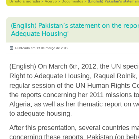
Direito à moradia
>
Acervo
>
Documentos
>
(English) Pakistan’s stateme
(English) Pakistan’s statement on the rep
Adequate Housing”
Publicado em 13 de março de 2012
(English) On March 6
, 2012, the UN speci
th
Right to Adequate Housing, Raquel Rolnik, 
regular session of the UN Human Rights Co
the reports concerning her 2011 missions t
Algeria, as well as her thematic report on w
to adequate housing.
After this presentation, several countries 
concerning these reports. Pakistan (on beha