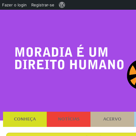
Sobre
Fazer o login
Registrar-se
o
WordPress
CONHEÇA
NOTÍCIAS
ACERVO