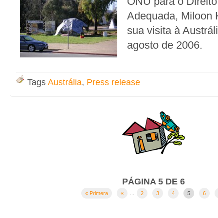
ONU para o Direito
Adequada, Miloon K
sua visita à Austrál
agosto de 2006.
Tags
Austrália
,
Press release
PÁGINA 5 DE 6
« Primera
«
...
2
3
4
5
6