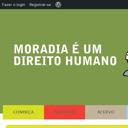
Sobre
Fazer o login
Registrar-se
o
WordPress
CONHEÇA
NOTÍCIAS
ACERVO