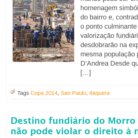
homenagem simbóli
do bairro e, contra
o ponto culminante
valorização fundiár
desdobrarão na ex
mesma população p
D’Andrea Desde qu
[…]
Tags
Copa 2014
,
Sao Paulo
,
Itaquera
Destino fundiário do Morro
não pode violar o direito à