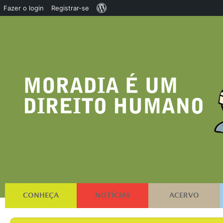
Sobre
Fazer o login
Registrar-se
o
WordPress
CONHEÇA
NOTÍCIAS
ACERVO