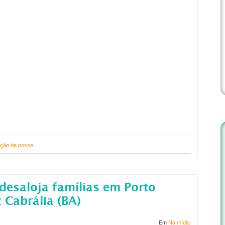
ação de posse
desaloja famílias em Porto
 Cabrália (BA)
Em
Na mídia