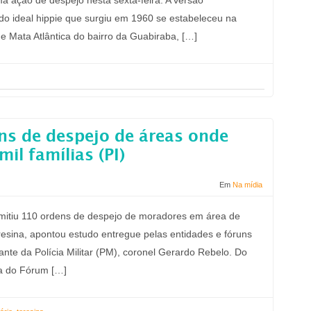
a ação de despejo nesta sexta-feira. A versão
do ideal hippie que surgiu em 1960 se estabeleceu na
e Mata Atlântica do bairro da Guabiraba, […]
ns de despejo de áreas onde
il famílias (PI)
Em
Na mídia
emitiu 110 ordens de despejo de moradores em área de
esina, apontou estudo entregue pelas entidades e fóruns
te da Polícia Militar (PM), coronel Gerardo Rebelo. Do
 a do Fórum […]