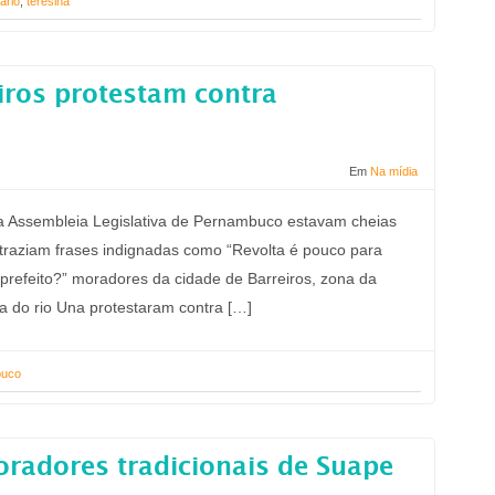
iário
,
teresina
iros protestam contra
Em
Na mídia
da Assembleia Legislativa de Pernambuco estavam cheias
 traziam frases indignadas como “Revolta é pouco para
 prefeito?” moradores da cidade de Barreiros, zona da
a do rio Una protestaram contra […]
buco
radores tradicionais de Suape