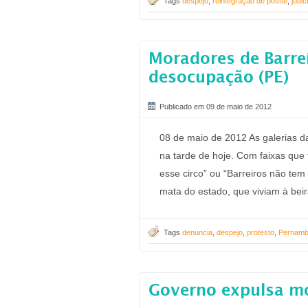
Tags
despejo
,
reintegração de posse
,
judic
Moradores de Barre
desocupação (PE)
Publicado em 09 de maio de 2012
08 de maio de 2012 As galerias 
na tarde de hoje. Com faixas que
esse circo” ou “Barreiros não tem
mata do estado, que viviam à beir
Tags
denuncia
,
despejo
,
protesto
,
Pernam
Governo expulsa mo