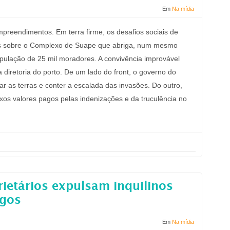
Em
Na mídia
mpreendimentos. Em terra firme, os desafios sociais de
es sobre o Complexo de Suape que abriga, num mesmo
opulação de 25 mil moradores. A convivência improvável
a diretoria do porto. De um lado do front, o governo do
r as terras e conter a escalada das invasões. Do outro,
os valores pagos pelas indenizações e da truculência no
ietários expulsam inquilinos
ogos
Em
Na mídia