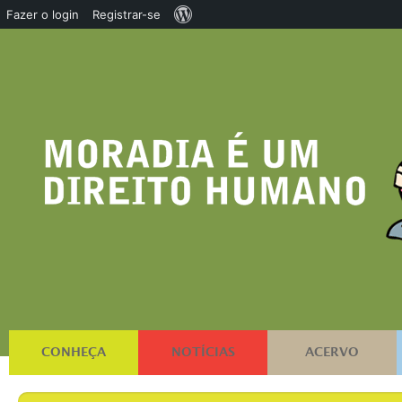
Sobre
Fazer o login
Registrar-se
o
WordPress
CONHEÇA
NOTÍCIAS
ACERVO