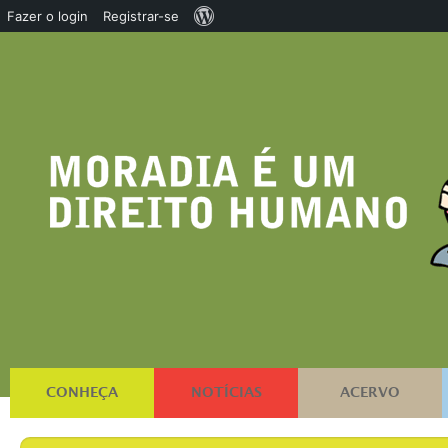
Sobre
Fazer o login
Registrar-se
o
WordPress
CONHEÇA
NOTÍCIAS
ACERVO