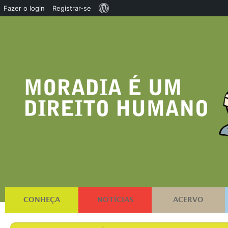
Sobre
Fazer o login
Registrar-se
o
WordPress
CONHEÇA
NOTÍCIAS
ACERVO