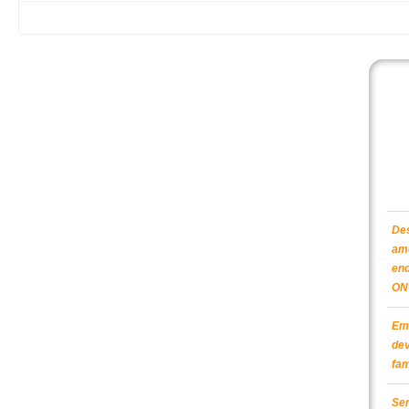
Des
am
enc
ON
Em 
dev
fam
Sem