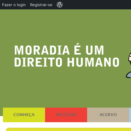
Sobre
Fazer o login
Registrar-se
o
WordPress
CONHEÇA
NOTÍCIAS
ACERVO