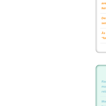
ave
fei
Des
se
Às 
“fu
Raq
man
rel
Mor