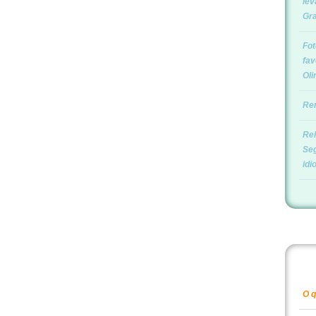
lev
Gr
Fot
fav
Oli
Rem
Rel
Se
idi
O q