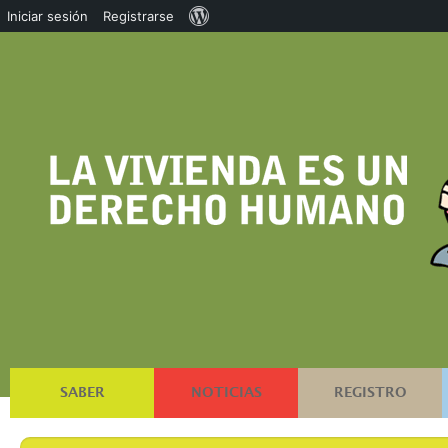
Acerca
Iniciar sesión
Registrarse
de
WordPress
SABER
NOTICIAS
REGISTRO