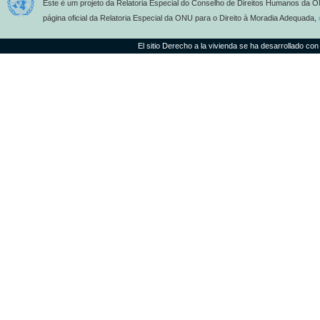
Este é um projeto da Relatoria Especial do Conselho de Direitos Humanos da O
página oficial da Relatoria Especial da ONU para o Direito à Moradia Adequada,
El sitio Derecho a la vivienda se ha desarrollado con