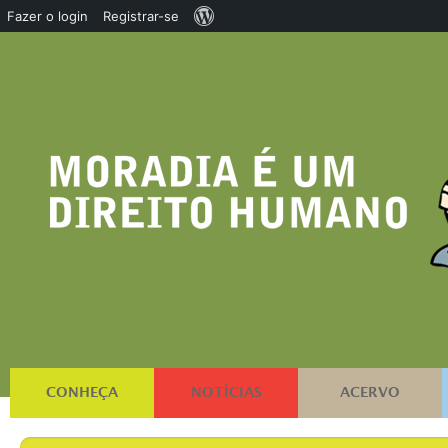
Sobre
Fazer o login
Registrar-se
o
WordPress
CONHEÇA
NOTÍCIAS
ACERVO