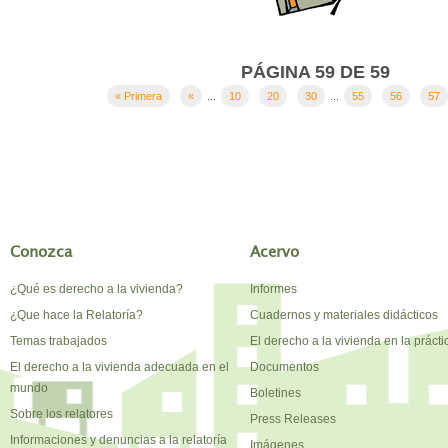
PÁGINA 59 DE 59
« Primera
«
...
10
20
30
...
55
56
57
Conozca
Acervo
¿Qué es derecho a la vivienda?
Informes
¿Que hace la Relatoría?
Cuadernos y materiales didácticos
Temas trabajados
El derecho a la vivienda en la prácti
El derecho a la vivienda adecuada en el
Documentos
mundo
Boletines
Sobre los relatores
Press Releases
Informaciones y denuncias a la relatoría
Imágenes