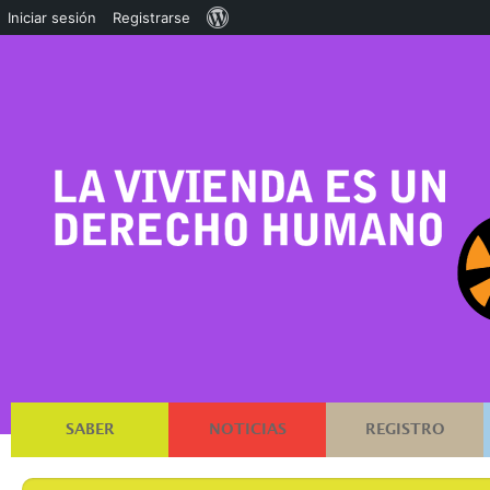
Acerca
Iniciar sesión
Registrarse
de
WordPress
SABER
NOTICIAS
REGISTRO