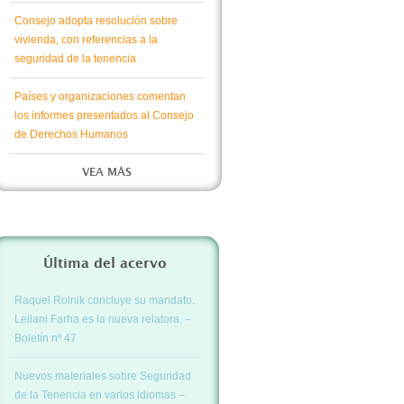
Consejo adopta resolución sobre
vivienda, con referencias a la
seguridad de la tenencia
Países y organizaciones comentan
los informes presentados al Consejo
de Derechos Humanos
VEA MÁS
Última del acervo
Raquel Rolnik concluye su mandato.
Leilani Farha es la nueva relatora. –
Boletín nº 47
Nuevos materiales sobre Seguridad
de la Tenencia en varios idiomas –