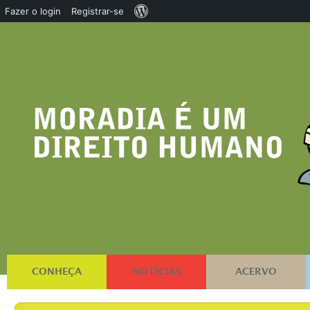
Sobre
Fazer o login
Registrar-se
o
WordPress
CONHEÇA
NOTÍCIAS
ACERVO