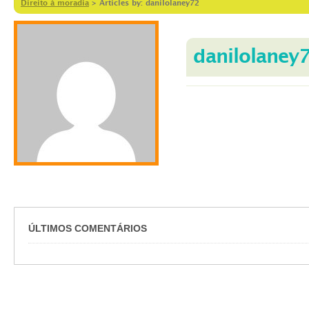
Direito à moradia
>
Articles by: danilolaney72
danilolaney
ÚLTIMOS COMENTÁRIOS