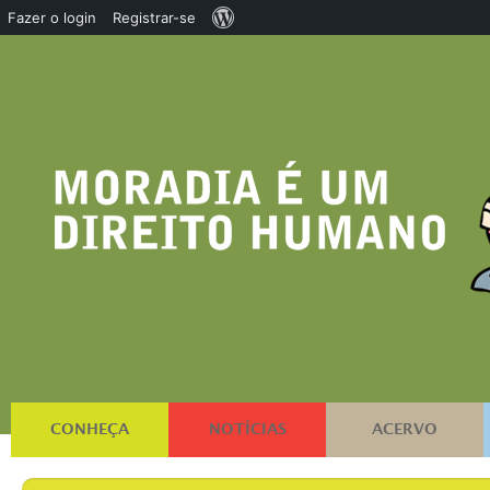
Sobre
Fazer o login
Registrar-se
o
WordPress
CONHEÇA
NOTÍCIAS
ACERVO