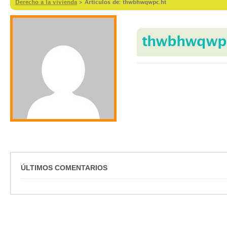
Derecho a la vivienda
>
Artículos de: thwbhwqwpc.ht
thwbhwqwpc
ÚLTIMOS COMENTARIOS