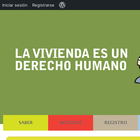
Acerca
Iniciar sesión
Registrarse
de
WordPress
SABER
NOTICIAS
REGISTRO