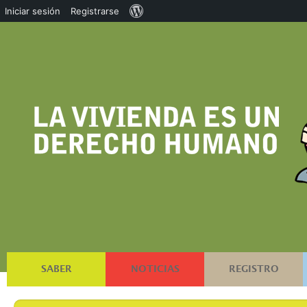
Acerca
Iniciar sesión
Registrarse
de
WordPress
SABER
NOTICIAS
REGISTRO