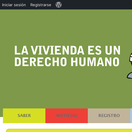
Acerca
Iniciar sesión
Registrarse
de
WordPress
SABER
NOTICIAS
REGISTRO