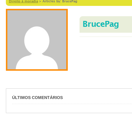
Direito à moradia
>
Articles by: BrucePag
BrucePag
ÚLTIMOS COMENTÁRIOS