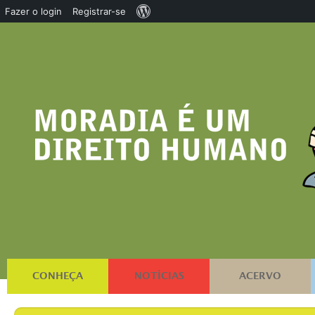
Sobre
Fazer o login
Registrar-se
o
WordPress
CONHEÇA
NOTÍCIAS
ACERVO