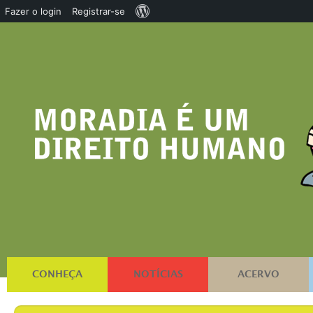
Sobre
Fazer o login
Registrar-se
o
WordPress
CONHEÇA
NOTÍCIAS
ACERVO