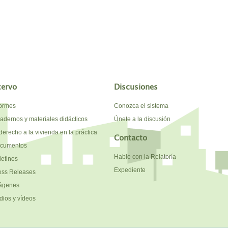
cervo
Discusiones
formes
Conozca el sistema
adernos y materiales didácticos
Únete a la discusión
derecho a la vivienda en la práctica
Contacto
cumentos
Hable con la Relatoría
letines
Expediente
ess Releases
ágenes
dios y vídeos