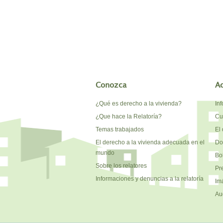
Conozca
A
¿Qué es derecho a la vivienda?
In
¿Que hace la Relatoría?
Cu
Temas trabajados
El 
El derecho a la vivienda adecuada en el
Do
mundo
Bo
Sobre los relatores
Pr
Informaciones y denuncias a la relatoría
Im
Au