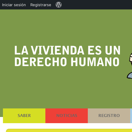
Acerca
Iniciar sesión
Registrarse
de
WordPress
SABER
NOTICIAS
REGISTRO