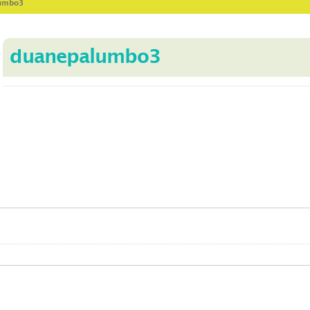
lumbo3
duanepalumbo3