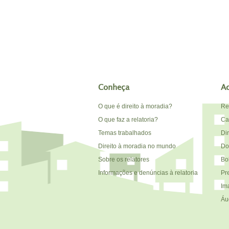
Conheça
A
O que é direito à moradia?
Re
O que faz a relatoria?
Car
Temas trabalhados
Di
Direito à moradia no mundo
Do
Sobre os relatores
Bo
Informações e denúncias à relatoria
Pr
Im
Áu