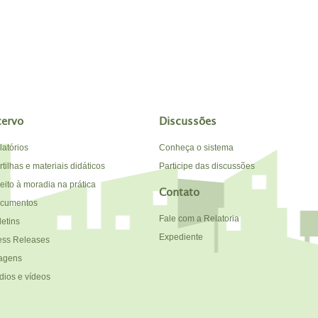
cervo
Discussões
latórios
Conheça o sistema
tilhas e materiais didáticos
Participe das discussões
reito à moradia na prática
Contato
cumentos
Fale com a Relatoria
letins
Expediente
ess Releases
agens
dios e vídeos