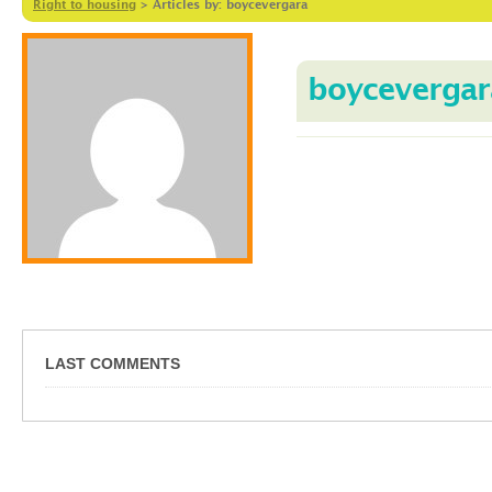
Right to housing
>
Articles by: boycevergara
boycevergar
LAST COMMENTS