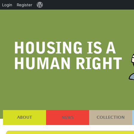
About
Login
Register
WordPress
ABOUT
NEWS
COLLECTION