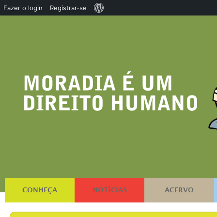
Sobre
Fazer o login
Registrar-se
o
WordPress
CONHEÇA
NOTÍCIAS
ACERVO