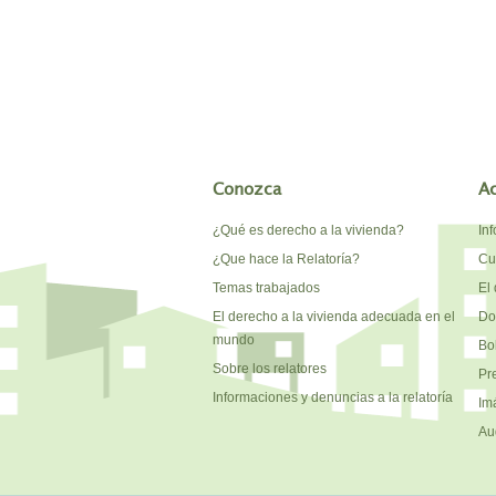
Conozca
A
¿Qué es derecho a la vivienda?
In
¿Que hace la Relatoría?
Cu
Temas trabajados
El 
El derecho a la vivienda adecuada en el
Do
mundo
Bo
Sobre los relatores
Pr
Informaciones y denuncias a la relatoría
Im
Au