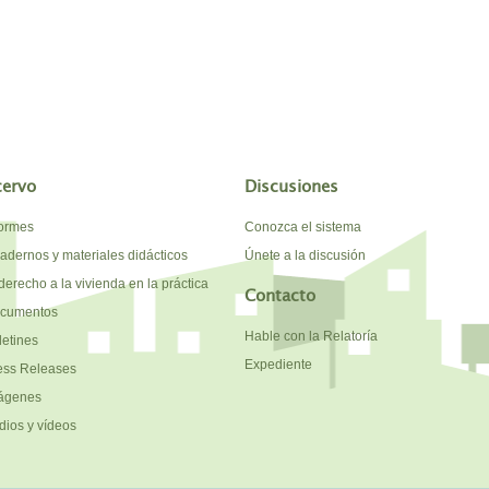
cervo
Discusiones
formes
Conozca el sistema
adernos y materiales didácticos
Únete a la discusión
derecho a la vivienda en la práctica
Contacto
cumentos
Hable con la Relatoría
letines
Expediente
ess Releases
ágenes
dios y vídeos