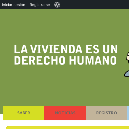
Acerca
Iniciar sesión
Registrarse
de
WordPress
SABER
NOTICIAS
REGISTRO