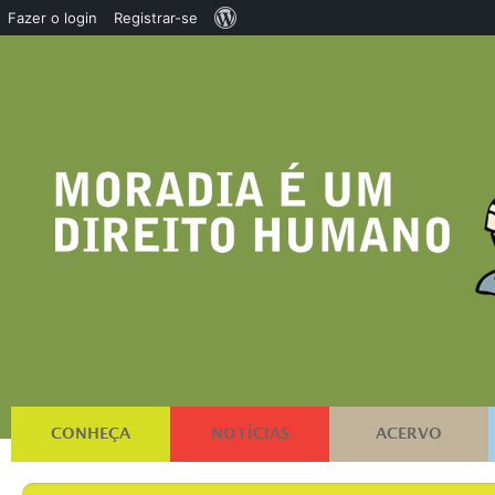
Sobre
Fazer o login
Registrar-se
o
WordPress
CONHEÇA
NOTÍCIAS
ACERVO