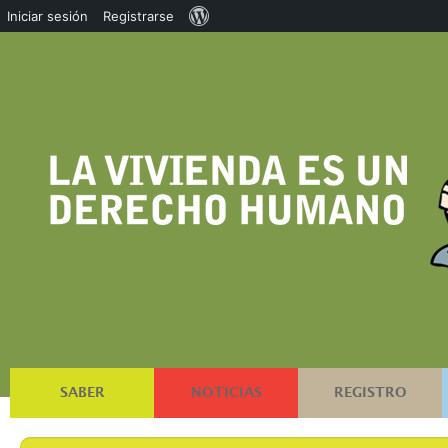
Acerca
Iniciar sesión
Registrarse
de
WordPress
SABER
NOTICIAS
REGISTRO