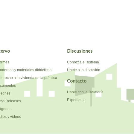
cervo
Discusiones
formes
Conozca el sistema
adernos y materiales didácticos
Únete a la discusión
derecho a la vivienda en la práctica
Contacto
cumentos
Hable con la Relatoría
letines
Expediente
ess Releases
ágenes
dios y vídeos