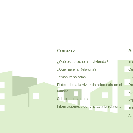
Conozca
A
¿Qué es derecho a la vivienda?
In
¿Que hace la Relatoría?
Cu
Temas trabajados
El 
El derecho a la vivienda adecuada en el
Do
mundo
Bo
Sobre los relatores
Pr
Informaciones y denuncias a la relatoría
Im
Au