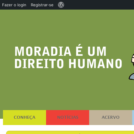
Sobre
Fazer o login
Registrar-se
o
WordPress
CONHEÇA
NOTÍCIAS
ACERVO