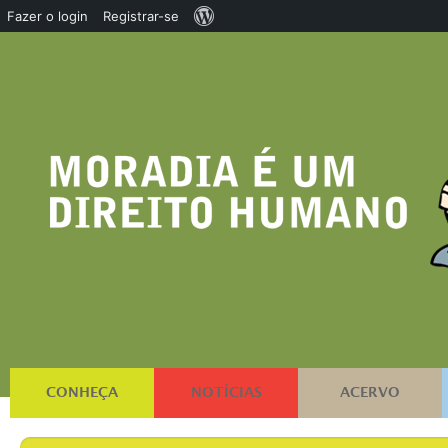
Sobre
Fazer o login
Registrar-se
o
WordPress
CONHEÇA
NOTÍCIAS
ACERVO