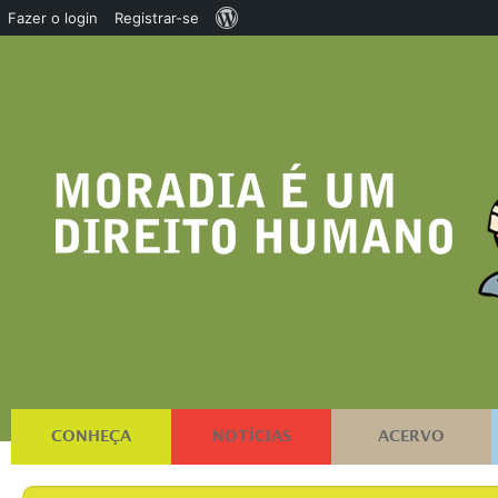
Sobre
Fazer o login
Registrar-se
o
WordPress
CONHEÇA
NOTÍCIAS
ACERVO