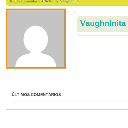
Direito à moradia
>
Articles by: VaughnInita
VaughnInita
ÚLTIMOS COMENTÁRIOS