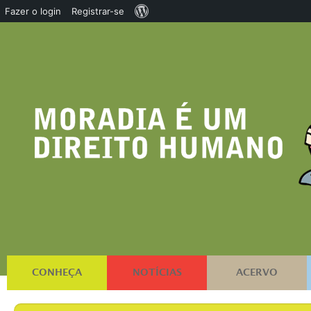
Sobre
Fazer o login
Registrar-se
o
WordPress
CONHEÇA
NOTÍCIAS
ACERVO