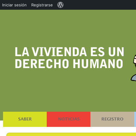
Acerca
Iniciar sesión
Registrarse
de
WordPress
SABER
NOTICIAS
REGISTRO