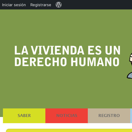
Acerca
Iniciar sesión
Registrarse
de
WordPress
SABER
NOTICIAS
REGISTRO