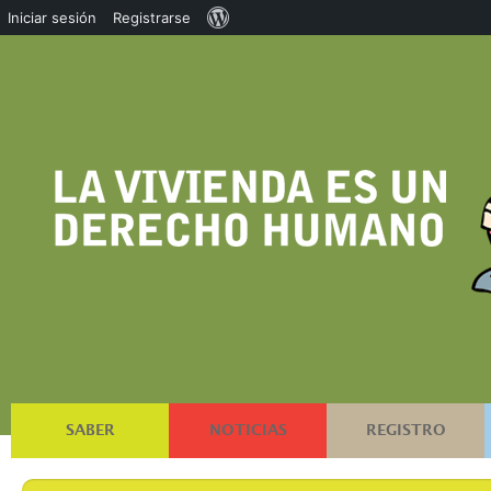
Acerca
Iniciar sesión
Registrarse
de
WordPress
SABER
NOTICIAS
REGISTRO