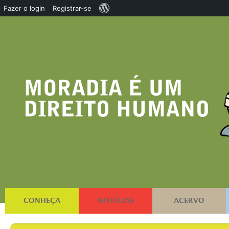
Sobre
Fazer o login
Registrar-se
o
WordPress
CONHEÇA
NOTÍCIAS
ACERVO