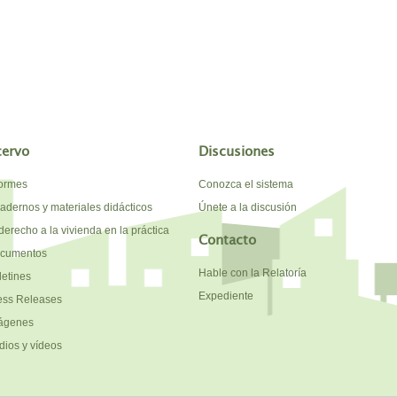
cervo
Discusiones
formes
Conozca el sistema
adernos y materiales didácticos
Únete a la discusión
derecho a la vivienda en la práctica
Contacto
cumentos
Hable con la Relatoría
letines
Expediente
ess Releases
ágenes
dios y vídeos