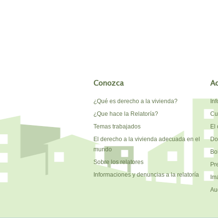
Conozca
A
¿Qué es derecho a la vivienda?
In
¿Que hace la Relatoría?
Cu
Temas trabajados
El 
El derecho a la vivienda adecuada en el
Do
mundo
Bo
Sobre los relatores
Pr
Informaciones y denuncias a la relatoría
Im
Au