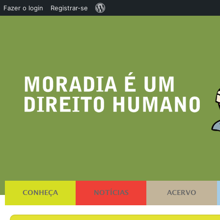
Sobre
Fazer o login
Registrar-se
o
WordPress
CONHEÇA
NOTÍCIAS
ACERVO