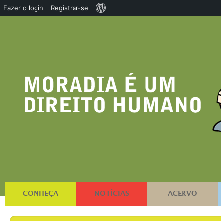
Sobre
Fazer o login
Registrar-se
o
WordPress
CONHEÇA
NOTÍCIAS
ACERVO