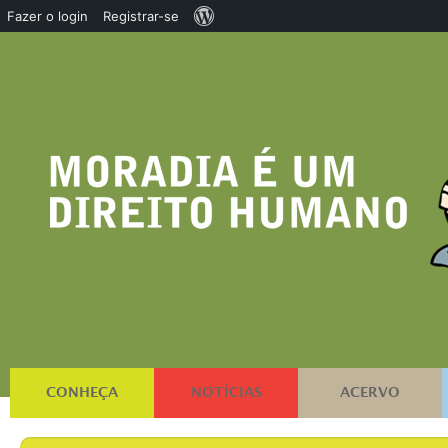
Sobre
Fazer o login
Registrar-se
o
WordPress
CONHEÇA
NOTÍCIAS
ACERVO