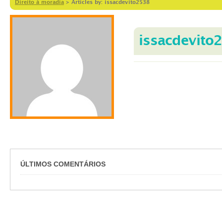
Direito à moradia
>
Articles by: issacdevito2538
issacdevito
ÚLTIMOS COMENTÁRIOS