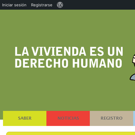
Acerca
Iniciar sesión
Registrarse
de
WordPress
SABER
NOTICIAS
REGISTRO