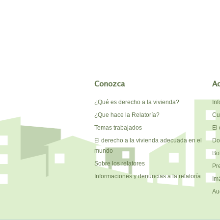
Conozca
A
¿Qué es derecho a la vivienda?
In
¿Que hace la Relatoría?
Cu
Temas trabajados
El 
El derecho a la vivienda adecuada en el
Do
mundo
Bo
Sobre los relatores
Pr
Informaciones y denuncias a la relatoría
Im
Au