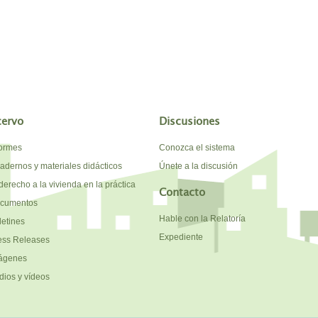
cervo
Discusiones
formes
Conozca el sistema
adernos y materiales didácticos
Únete a la discusión
derecho a la vivienda en la práctica
Contacto
cumentos
Hable con la Relatoría
letines
Expediente
ess Releases
ágenes
dios y vídeos