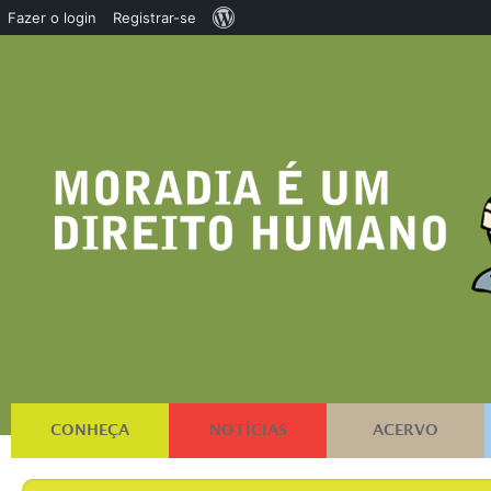
Sobre
Fazer o login
Registrar-se
o
WordPress
CONHEÇA
NOTÍCIAS
ACERVO