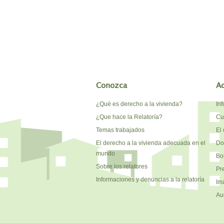
Conozca
A
¿Qué es derecho a la vivienda?
In
¿Que hace la Relatoría?
Cu
Temas trabajados
El 
El derecho a la vivienda adecuada en el
Do
mundo
Bo
Sobre los relatores
Pr
Informaciones y denuncias a la relatoría
Im
Au