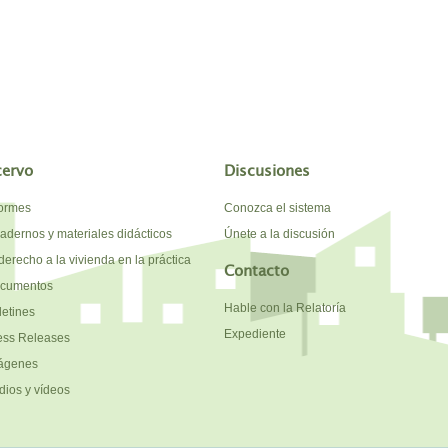
cervo
Discusiones
formes
Conozca el sistema
adernos y materiales didácticos
Únete a la discusión
derecho a la vivienda en la práctica
Contacto
cumentos
Hable con la Relatoría
letines
Expediente
ess Releases
ágenes
dios y vídeos