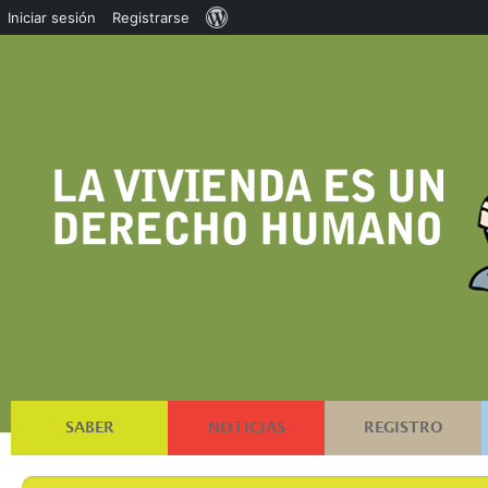
Acerca
Iniciar sesión
Registrarse
de
WordPress
SABER
NOTICIAS
REGISTRO