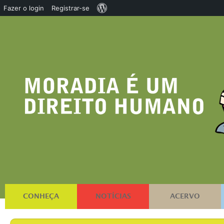
Sobre
Fazer o login
Registrar-se
o
WordPress
CONHEÇA
NOTÍCIAS
ACERVO