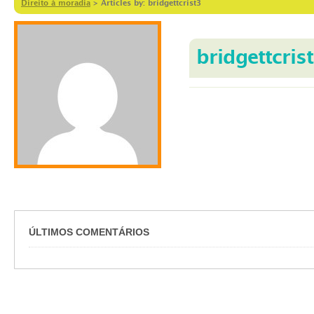
Direito à moradia
>
Articles by: bridgettcrist3
bridgettcris
ÚLTIMOS COMENTÁRIOS