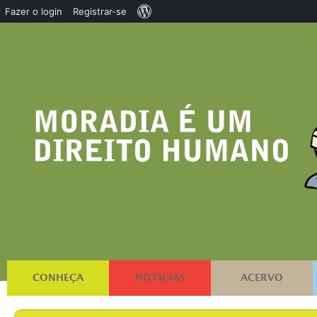
Sobre
Fazer o login
Registrar-se
o
WordPress
CONHEÇA
NOTÍCIAS
ACERVO