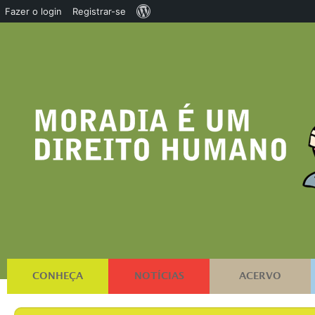
Sobre
Fazer o login
Registrar-se
o
WordPress
CONHEÇA
NOTÍCIAS
ACERVO